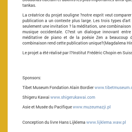
tankas.
La créatrice du projet souligne ?notre esprit veut comparer 
publication a un contexte plus large. Les trois types d'ar
seulement une invitation ? la méditation, une combinaison un
musique occidentale. C?est un dialogue innovant entre
méditative de piano et de la poésie Zen a beaucoup de 
combinaison rend cette publication unique?(Magdalena Hirsz
Le projet a été réalisé par l?Institut Frédéric Chopin en Sui
Sponsors:
Tibet Museum Fondation Alain Bordier
www.tibetmuseum.
Shigeru Kawai
www.shigerukawai.com
Asie et Musée du Pacifique
www.muzeumazji.pl
Conception du livre Hans Lijklema
www.lijklema.waw.pl