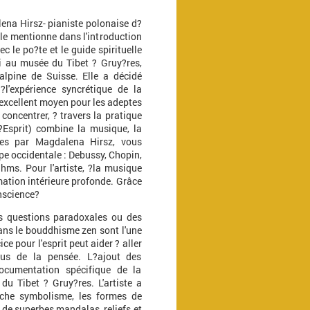
ena Hirsz- pianiste polonaise d?
le mentionne dans l'introduction
c le po?te et le guide spirituelle
ni au musée du Tibet ? Gruy?res,
alpine de Suisse. Elle a décidé
l'expérience syncrétique de la
 excellent moyen pour les adeptes
concentrer, ? travers la pratique
?Esprit) combine la musique, la
tées par Magdalena Hirsz, vous
pe occidentale : Debussy, Chopin,
hms. Pour l'artiste, ?la musique
ormation intérieure profonde. Grâce
nscience?
s questions paradoxales ou des
ans le bouddhisme zen sont l'une
e pour l'esprit peut aider ? aller
tus de la pensée. L?ajout des
ocumentation spécifique de la
u Tibet ? Gruy?res. L'artiste a
riche symbolisme, les formes de
 de superbes mandalas, reliefs et