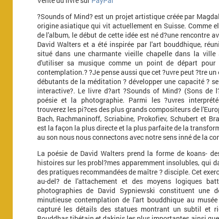
Vente du livre sur
PayPal
?Sounds of Mind? est un projet artistique créée par Magdal
origine asiatique qui vit actuellement en Suisse. Comme el
de l'album, le début de cette idée est né d?une rencontre ave
David Walters et a été inspirée par l'art bouddhique, réu
situé dans une charmante vieille chapelle dans la ville 
d'utiliser sa musique comme un point de départ pour ?
contemplation.? ?Je pense aussi que cet ?uvre peut ?tre un
débutants de la méditation ? développer une capacité ? se 
interactive?. Le livre d?art ?Sounds of Mind? (Sons de l
poésie et la photographie. Parmi les ?uvres interpré
trouverez les pi?ces des plus grands compositeurs de l'Euro
Bach, Rachmaninoff, Scriabine, Prokofiev, Schubert et Bra
est la façon la plus directe et la plus parfaite de la transf
au son nous nous connectons avec notre sens inné de la co
La poésie de David Walters prend la forme de koans- de
histoires sur les probl?mes apparemment insolubles, qui d
des pratiques recommandées de maître ? disciple. Cet exercic
au-del? de l'attachement et des moyens logiques bat
photographies de David Sypniewski constituent une d
minutieuse contemplation de l'art bouddhique au musée d
capturé les détails des statues montrant un subtil et 
Bouddhas tibétain et dakinis les plus importantes ainsi que