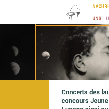
NACHRI
UNS
U
Concerts des la
concours Jeune
Lugano ainsi qu